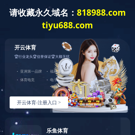
您好，欢迎光临开云网页版·官方版在线官网！
网站首页
开云(中国)
产品展示