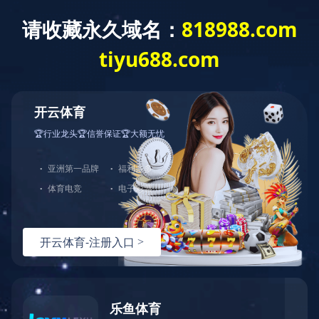
您好，欢迎光临开云网页版·官方版在线官网！
网站首页
开云(中国)
产品展示