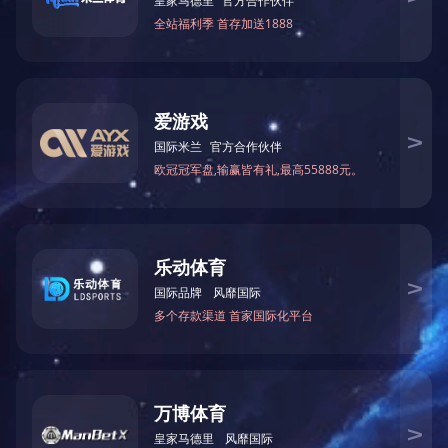
万能圆锯机
自动进料
多锯片木工圆锯机
双边