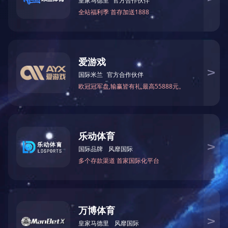
最大刨削厚度：150mm 最大刨削宽度：430mm 刨削最小长度：26
料速度：6-26m/min 上下刀轴电机功率：11/7.5kw 送料电机功
上一篇：
MJ153自动进料木工圆锯机
下一篇：
MB106单面单木工压刨床
开云(中国)
新闻资讯