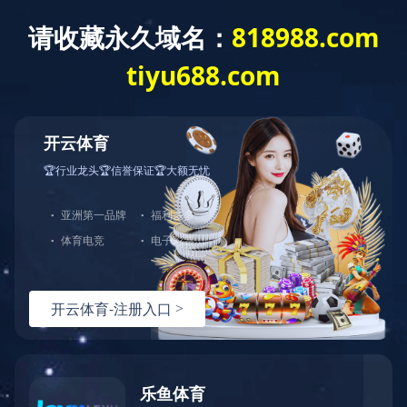
您好，欢迎光临开云网页版·官方版在线官网！
网站首页
开云(中国)
产品展示