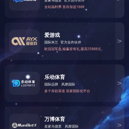
锯片加工
直片加工尺
磨轮转速
尺寸
直铣刀加工尺寸
总功率
刃磨机类
寸
Grinding
型号
Rawblade
Ф×H
Total
Edge
Staight knife
wheel
Mode
Working
Straight-edge mili
power
grinders
working size
speed
size
working Size(mm)
(Kw)
(mm)
(r/min)
(mm)
半自动磨
JB-
刀机
2850
1.5
650A
Grinder
上一篇：
MF223仿形磨刀机
下一篇：
1500直刃磨刀机