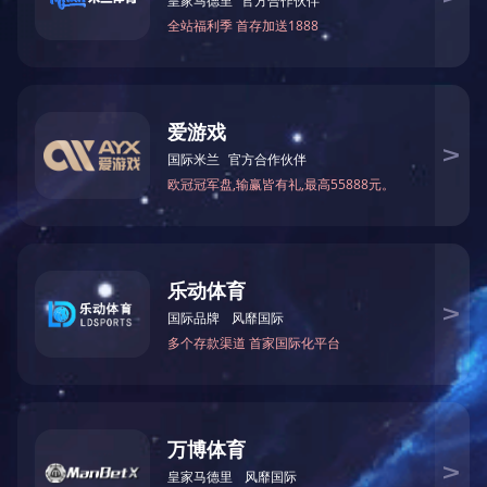
人造板及板式家
最大加工尺
最大加工厚
压缩空气需要
进料速
总功
具设备
寸
度
量
度
率
型号
Wood-based Panel
Max.planing
Max.working
Compressed arl
Feed
Total
Mode
3
and panel-Furniture
width
thickness
vilunme(m
/min)
Speed
Power
2
Equipmerts
(mm)
(mm)
(kg/cm
)
(m/min)
(Kw)
数显薄木剪板机
Digital display
BJX1531
3100
60
液压3MPa
4.37
veneer clipper
上一篇：
1300R-R/1000R-R/630R-R/630-R 底漆系列砂光机
下一篇：
自动纵横修边锯