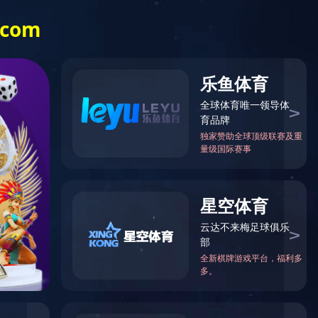
企业分站
|
网站地图
|
RSS
|
XML
|
您有
5
条询盘信息!
135-0483-4620
闻中心
在线留言
联系我们