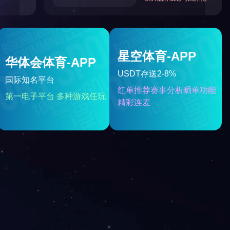
二维码
Code