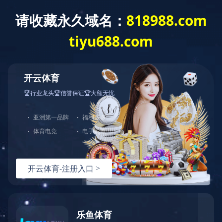
您好，欢迎光临开云网页版·官方版在线官网！
网站首页
开云(中国)
产品展示