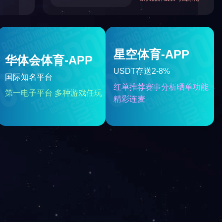
机
二维码
Code