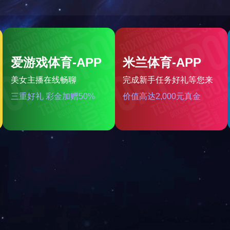
多层喷气纲带式单板干燥机
绥化滚筒式单板干燥
共
1
页
3
条记录
产品展示
product
绥化木屋设备类
绥化门窗设备
绥化单板指接类