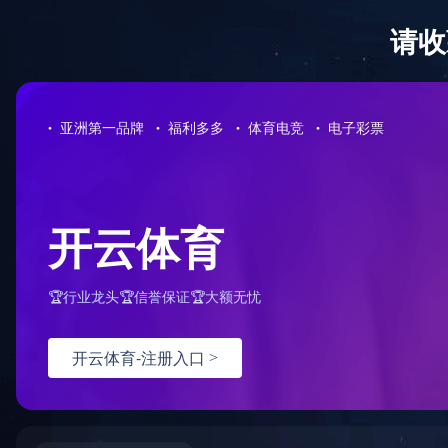
您好，欢迎光临开云网页版·官方版在线官网！
网站首页
开云(中国)
产品