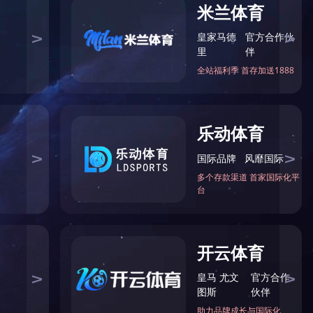
绥化木工锯床类
绥化木工铣床类
式家具
绥化其它设备类