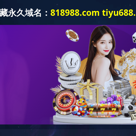
展示
案例中心
资质荣誉
新