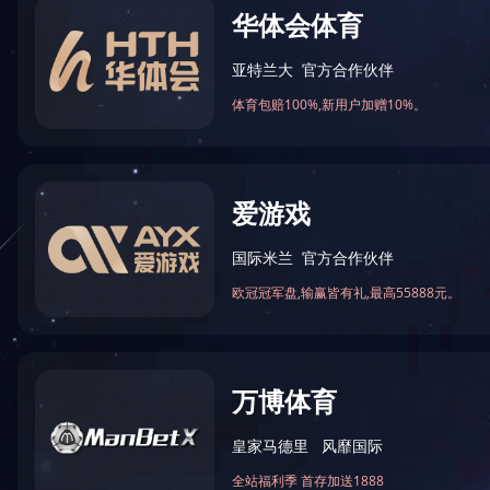
绥化木屋设备类
绥化门窗设备
绥化干燥机系列设备
绥化